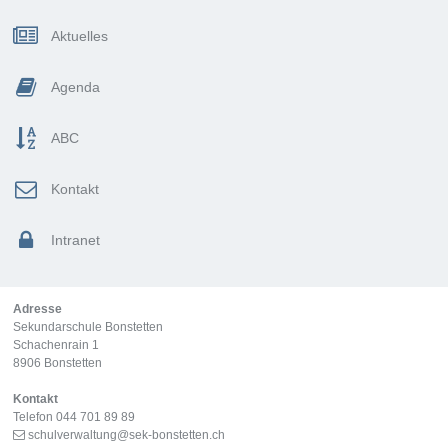
Sidebar
Aktuelles
Agenda
ABC
Kontakt
Intranet
Adresse
Sekundarschule Bonstetten
Schachenrain 1
8906 Bonstetten
Kontakt
Telefon 044 701 89 89
schulverwaltung@sek-bonstetten.ch