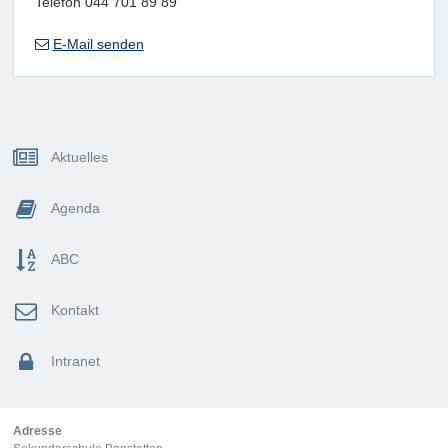
Telefon 044 701 89 89
E-Mail senden
Sidebar
Aktuelles
Agenda
ABC
Kontakt
Intranet
Adresse