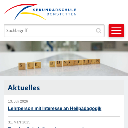
Navigieren in Sek. Bonstetten
Schnellnavigation
Suchbegriff
Suche star
Hauptnavigation
Sek Bonstetten – Aktuelles und Eve
Aktuelles
13. Juli 2026
Lehrperson mit Interesse an Heilpädagogik
31. März 2025