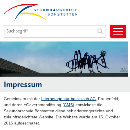
Navigieren in Sek. Bonstetten
Schnellnavigation
Suchbegriff
Suche star
Hauptnavigation
Impressum
Gemeinsam mit der
Internetagentur backslash AG
, Frauenfeld,
und deren eGovernmentlösung (
CMS
) entwickelte die
Sekundarschule Bonstetten diese behindertengerechte und
zukunftsgerichtete Website. Die Website wurde am 15. Oktober
2015 aufgeschaltet.