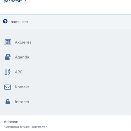
per sofort
nach oben
Sidebar
Aktuelles
Agenda
ABC
Kontakt
Intranet
Adresse
Sekundarschule Bonstetten