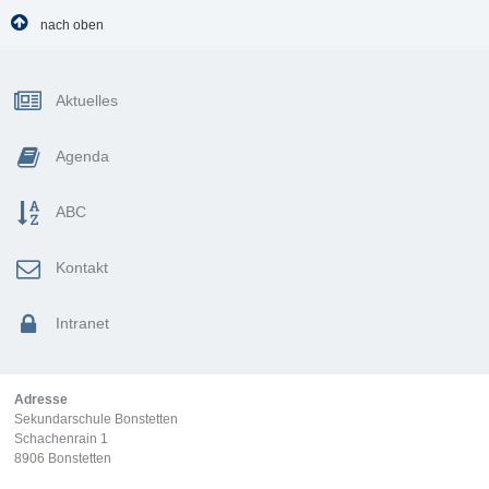
nach oben
Sidebar
Aktuelles
Agenda
ABC
Kontakt
Intranet
Adresse
Sekundarschule Bonstetten
Schachenrain 1
8906 Bonstetten